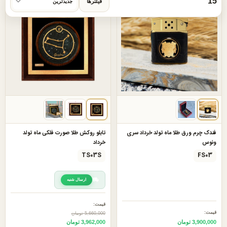
15
فیلترها
30%
فندک چرم ورق طلا ماه تولد خرداد سری
تابلو روکش طلا صورت فلکی ماه تولد
ونوس
خرداد
TS03S
FS03
ارسال شنبه
قیمت:
قیمت:
5,660,000 تومان
3,900,000 تومان
3,962,000 تومان