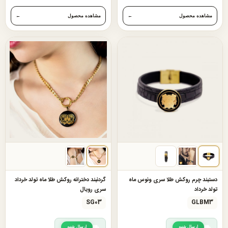
مشاهده محصول
←
مشاهده محصول
←
دستبند چرم روکش طلا سری ونوس ماه
گردنبند دخترانه روکش طلا ماه تولد خرداد
تولد خرداد
سری رویال
SG03
GLBM3
ارسال شنبه
ارسال شنبه