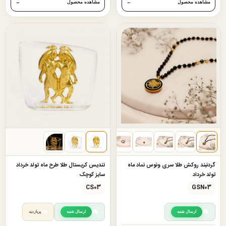
مشاهده محصول
←
مشاهده محصول
←
گردنبند روکش طلا سری ونوس نماد ماه
تندیس کریستال طلا طرح ماه تولد خرداد
تولد خرداد
سایز کوچک
CS03
GSN03
ارسال شنبه
ارسال شنبه
پربازدید