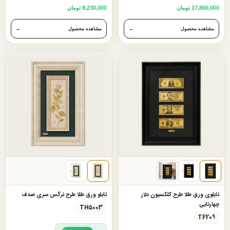
17,800,000 تومان
8,230,000 تومان
مشاهده محصول
←
مشاهده محصول
←
تابلوی ورق طلا طرح کلکسیون دلار
تابلو ورق طلا طرح نرگس سری صدف
چهارتایی
TH5003
TF209