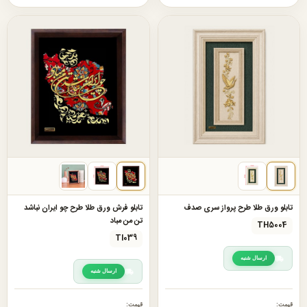
تابلو ورق طلا طرح پرواز سری صدف
تابلو فرش ورق طلا طرح چو ایران نباشد
تن من مباد
TH5004
TI039
ارسال شنبه
ارسال شنبه
قیمت:
قیمت: