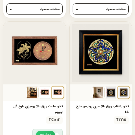
مشاهده محصول
←
مشاهده محصول
←
تابلو بشقاب ورق طلا سری پردیس طرح
تابلو ساعت ورق طلا رومیزی طرح گل
15
لیلیوم
TC1013
T2715
ارسال شنبه