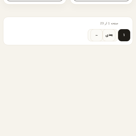
صفحه 1 از 23
1
بعدی
←