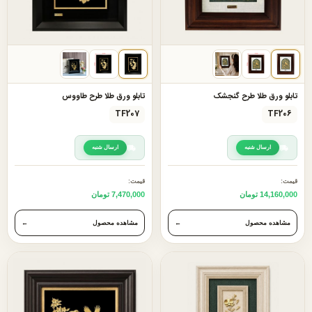
تابلو ورق طلا طرح گنجشک
تابلو ورق طلا طرح طاووس
TF207
TF206
ارسال شنبه
ارسال شنبه
قیمت:
قیمت:
14,160,000 تومان
7,470,000 تومان
مشاهده محصول
←
مشاهده محصول
←