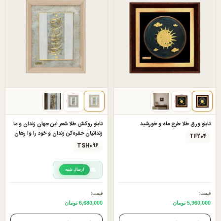
تابلو ورق طلا طرح ماه و خورشید
تابلو روکش طلا شعر این جهان زندان و ما
زندانیان حفره‌کن زندان و خود را وا رهان
TF204
TSH096
ارسال شنبه
قیمت:
قیمت:
5,960,000 تومان
6,680,000 تومان