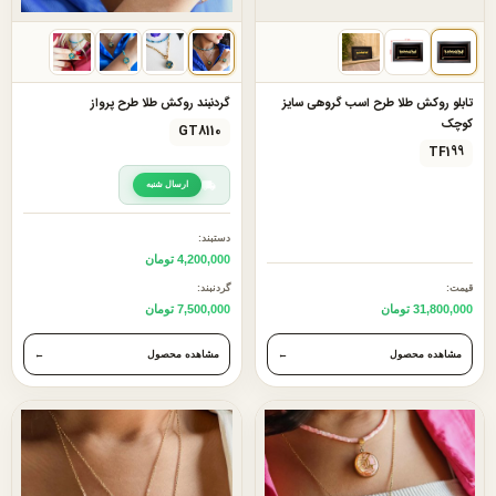
تابلو روکش طلا طرح اسب گروهی سایز
گردنبند روکش طلا طرح پرواز
کوچک
GT8110
TF199
ارسال شنبه
دستبند:
4,200,000 تومان
قیمت:
گردنبند:
31,800,000 تومان
7,500,000 تومان
مشاهده محصول
←
مشاهده محصول
←