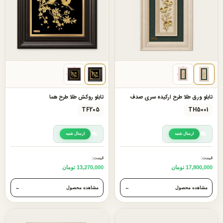
تابلو ورق طلا طرح ارکیده سری صدف
تابلو روکش طلا طرح هما
TF205
TH5001
ارسال شنبه
ارسال شنبه
قیمت:
قیمت:
17,800,000 تومان
13,270,000 تومان
مشاهده محصول
←
مشاهده محصول
←