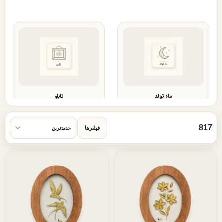
ماه تولد
تابلو
817
فیلترها